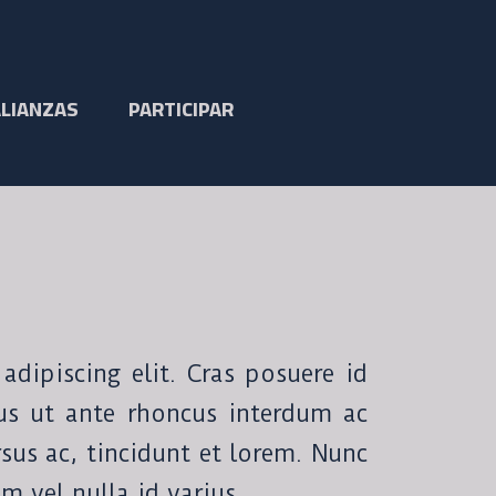
ALIANZAS
PARTICIPAR
dipiscing elit. Cras posuere id
lus ut ante rhoncus interdum ac
rsus ac, tincidunt et lorem. Nunc
um vel nulla id varius.